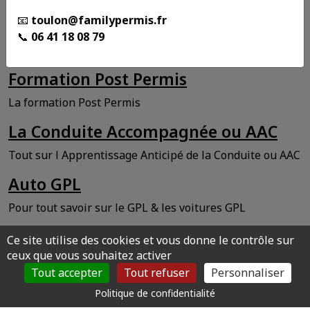
AFDM
📧
toulon@familypermis.fr
Association pour la Formation Des Motards
📞
06 41 18 08 79
Le CER des Moulins est une Moto-école agréée
Formation Post Permis
La formation Post Permis
La Conduite Accompagnée ou AAC
Tout sur l Apprentissage Anticipé de la Conduite ou AAC
Auto GPL
Pour tout savoir sur le GPL & les voitures GPL
Eco Conduite
Ce site utilise des cookies et vous donne le contrôle sur
ceux que vous souhaitez activer
Eco Conduite : La conduite Economique et Ecologique
Tout accepter
Tout refuser
Personnaliser
Politique de confidentialité
©Copyright 2026 par CER DES MOULINS