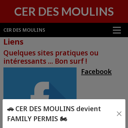
Panneau de gestion des cookies
CER DES MOULINS
CER DES MOULINS
Liens
Quelques sites pratiques ou
intéressants ... Bon surf !
Facebook
🚗 CER DES MOULINS devient
FAMILY PERMIS 🏍️