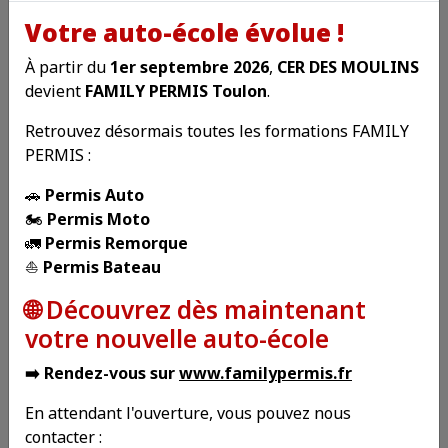
Votre auto-école évolue !
ANPER
À partir du
1er septembre 2026
,
CER DES MOULINS
devient
FAMILY PERMIS Toulon
.
Association Nationale pour la Promotion de L'Education
Routière
Retrouvez désormais toutes les formations FAMILY
La Sécurité Routière
PERMIS :
La Sécurité Routière
🚗
Permis Auto
🏍️
Permis Moto
Le permis à 1 euro / Jour
🚛
Permis Remorque
⛵
Permis Bateau
Le Permis à 1 euro par jour
🌐 Découvrez dès maintenant
ViaMichelin
votre nouvelle auto-école
Calcul ditinéraire ou plan de ville
➡️ Rendez-vous sur
www.familypermis.fr
Bison Futé
En attendant l'ouverture, vous pouvez nous
Bison Futé vous informe sur le trafic
contacter :