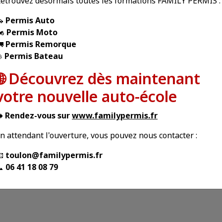
etrouvez désormais toutes les formations FAMILY PERMIS :
prenant une évaluation,
Comprenant une évaluation, u
🚗
Permis Auto
 formation code formule
formation code formule tout com
️
Permis Moto
t compris, 13 heures de
20 heures de conduite, 3
🚛
Permis Remorque
duite et un
RDV pédagogiques et un exam
⛵
Permis Bateau
ompagnement à
pratique
preuve pratique
🌐 Découvrez dès maintenant
votre nouvelle auto-école
PLUS FACILE
A PARTIR DE 15 ANS
️ Rendez-vous sur
www.familypermis.fr
MOINS D'HEURES DE
EXAMEN A PARTIR DE
n attendant l'ouverture, vous pouvez nous contacter :
CONDUITE
ANS ET DEMI
📧
toulon@familypermis.fr
📞
06 41 18 08 79
 savoir plus
En savoir plus