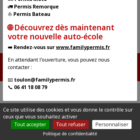
🚛
Permis Remorque
Téléphone : 06 41 18 08 79
⛵
Permis Bateau
Mail : toulon@familypermis.fr
Site Internet : https://familypermis.fr/
🌐 Découvrez dès maintenant
Horaires de l'agence : https://familypermis.fr/
votre nouvelle auto-école
→ Pour localiser ce bureau cliquez ici
➡️ Rendez-vous sur
www.familypermis.fr
En attendant l'ouverture, vous pouvez nous
©Copyright 2026 par CER DES MOULINS
contacter :
Mentions légales
Création :
Auto Ecole
info &
Orata
📧
toulon@familypermis.fr
📞
06 41 18 08 79
Ce site utilise des cookies et vous donne le contrôle sur
ceux que vous souhaitez activer
Tout accepter
Tout refuser
Personnaliser
Politique de confidentialité