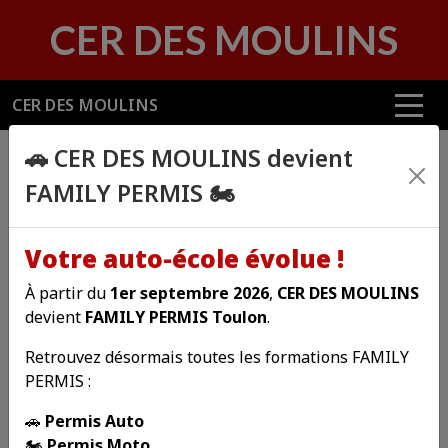
Panneau de gestion des cookies
CER DES MOULINS
CER DES MOULINS
Nos coordonnées
🚗 CER DES MOULINS devient
N'hésitez pas à nous contacter ou à passer nous voir.
FAMILY PERMIS 🏍️
FAMILY PERMIS Toulon
Votre auto-école évolue !
À partir du
1er septembre 2026
,
CER DES MOULINS
devient
FAMILY PERMIS Toulon
.
Retrouvez désormais toutes les formations FAMILY
PERMIS :
163 avenue du Général Gouraud
🚗
Permis Auto
83200 TOULON
🏍️
Permis Moto